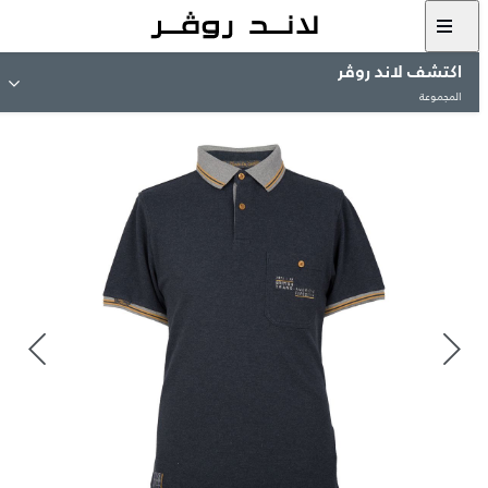
اكتشف لاند روڤر
المجموعة