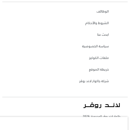
الوظائف
الشروط والأحكام
ابحث عنا
سياسة الخصوصية
ملفات الكوكيز
خريطة الموقع
شركة جاكوار لاند روڤر
جاكوار لاند روڨر المحدودة: 2026
المغرب, سميا