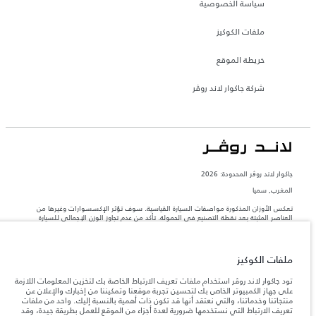
سياسة الخصوصية
ملفات الكوكيز
خريطة الموقع
شركة جاكوار لاند روڤر
جاكوار لاند روڨر المحدودة: 2026
المغرب, سميا
تعكس الأوزان المذكورة مواصفات السيارة القياسية. سوف تؤثر الإكسسوارات وغيرها من
العناصر المثبتة بعد نقطة التصنيع في الحمولة. تأكد من عدم تجاوز الوزن الإجمالي للسيارة
والحد الأقصى لأحمال المحور عند تحميل السيارة بالإكسسوارات والركاب والسوائل والوقود
والحمولة.
ملفات الكوكيز
المعلومات والمواصفات والأسعار والألوان المذكورة على هذا الموقع قد تختلف من بلد إلى
آخر، كما أنّها قد تتغير بدون إشعار مسبق. الرجاء التواصل مع وكيلنا المحلي للتأكد من توفّرها
تود جاكوار لاند روڤر استخدام ملفات تعريف الارتباط الخاصة بك لتخزين المعلومات اللازمة
والتحقق من الأسعار.
على جهاز الكمبيوتر الخاص بك لتحسين تجربة موقعنا وتمكيننا من إخبارك والإعلان عن
منتجاتنا وخدماتنا، والتي نعتقد أنها قد تكون ذات أهمية بالنسبة إليك. واحد من ملفات
إن النقص العالمي في أشباه الموصلات يؤثر حاليًا
ملاحظة مهمة حول الصور والمواصفات.
تعريف الارتباط التي نستخدمها ضرورية لعدة أجزاء من الموقع للعمل بطريقة جيدة، وقد
في مواصفات تصميم السيارات وتوفر الخيارات وتوقيتات التصاميم. هذا ظرف ديناميكي