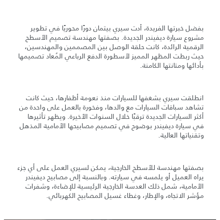
بفضل خبرتها الفريدة، أدت سيري بيتمان دورًا محوريًا في تطوير
مشروع سيارة ديفيندر الجديدة. بصفتها مهندسة تصميم الأسطح
الرقمية الرائدة، كانت حلقة الوصل بين المصممين والمهندسين،
حيث ربطت المظهر المميز لأسطورة الدفع الرباعي المُعاد تصميمها
بأدائها ومتانتها الكامنة.
انطلقت سيري بشغفها للسيارات منذ نعومة أظفارها، حيث كانت
تشاهد سباقات السيارات مع والدها، وفخورة بالعمل على واحدة من
أكثر السيارات الجديدة ترقبًا خلال السنوات الأخيرة. ويظهر تأثيرها
في سيارة ديفيندر بوضوح في تصميم مصابيحها الأمامية المذهل
وتقنياتها العالية.
بصفتها مهندسة للأسطح الخارجية، يمكن لسيري العمل على أي جزء
يراه العميل أو يلمسه في سيارته. وبالنسبة إلى مصابيح ديفيندر
الأمامية، شمل ذلك العدسة الخارجية الرئيسية للإضاءة، وشفرات
مؤشر الاتجاه، والإطار، وغطاء غسيل المصابيح الكهربائي.