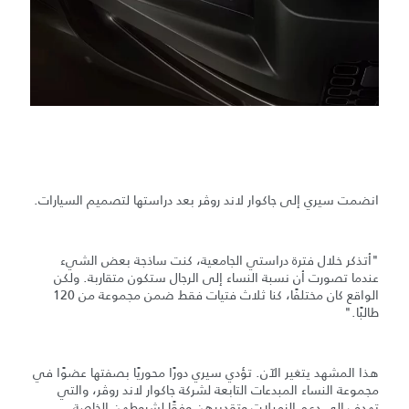
انضمت سيري إلى جاكوار لاند روڤر بعد دراستها لتصميم السيارات.
"أتذكر خلال فترة دراستي الجامعية، كنت ساذجة بعض الشيء
عندما تصورت أن نسبة النساء إلى الرجال ستكون متقاربة. ولكن
الواقع كان مختلفًا، كنا ثلاث فتيات فقط ضمن مجموعة من 120
طالبًا."
هذا المشهد يتغير الآن. تؤدي سيري دورًا محوريًا بصفتها عضوًا في
مجموعة النساء المبدعات التابعة لشركة جاكوار لاند روڤر، والتي
تهدف إلى دعم الزميلات وتقديرهن وفقًا لشروطهن الخاصة.