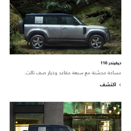
ديفيندر 110
مساحة محسّنة مع سبعة مقاعد وخيار صف ثالث.
اكتشف