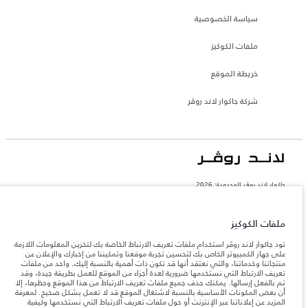
سياسة الخصوصية
ملفات الكوكيز
خريطة الموقع
شركة جاكوار لاند روڤر
جاكوار لاند روڨر المحدودة: 2026
المغرب, سميا
تعكس الأوزان المذكورة مواصفات السيارة القياسية. سوف تؤثر الإكسسوارات وغيرها من
ملفات الكوكيز
العناصر المثبتة بعد نقطة التصنيع في الحمولة. تأكد من عدم تجاوز الوزن الإجمالي للسيارة
والحد الأقصى لأحمال المحور عند تحميل السيارة بالإكسسوارات والركاب والسوائل والوقود
تود جاكوار لاند روڤر استخدام ملفات تعريف الارتباط الخاصة بك لتخزين المعلومات اللازمة
والحمولة.
على جهاز الكمبيوتر الخاص بك لتحسين تجربة موقعنا وتمكيننا من إخبارك والإعلان عن
منتجاتنا وخدماتنا، والتي نعتقد أنها قد تكون ذات أهمية بالنسبة إليك. واحد من ملفات
تعريف الارتباط التي نستخدمها ضرورية لعدة أجزاء من الموقع للعمل بطريقة جيدة، وقد
المعلومات والمواصفات والأسعار والألوان المذكورة على هذا الموقع قد تختلف من بلد إلى
تم بالفعل إرسالها. يمكنك حذف جميع ملفات تعريف الارتباط من هذا الموقع وحظرها، إلا
آخر، كما أنّها قد تتغير بدون إشعار مسبق. الرجاء التواصل مع وكيلنا المحلي للتأكد من توفّرها
أن بعض المكونات الأساسية بالنسبة لاشتغال الموقع قد لا تعمل بشكل صحيح. لمعرفة
والتحقق من الأسعار.
المزيد عن إعلاناتنا عبر الإنترنت أو حول ملفات تعريف الارتباط التي نستخدمها وكيفية