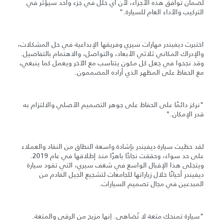
لضمان توافق هذه الأجزاء، لأن أي خلل في جزء واحد سيؤثر في
التركيب والأداء العام للسيارة."
اختبرت ديفيندر مهارات سيري وفريقها الإبداعية في حل المشكلات،
والإدراك المكاني ثلاثي الأبعاد، والتواصل، والاهتمام بالتفاصيل.
وقد نجحوا في جعل كل مكون يتناسب مع الآخر ويعمل كما ينبغي،
مع الحفاظ على المظهر الذي أراده المصممون.
"نركز دائمًا على الحفاظ على جوهر التصميم الأصلي والالتزام به
قدر الإمكان."
لقد حظيت سيارة ديفيندر بإشادة واسعة النطاق من النقاد والعملاء
على حد سواء، وحققت نجاحًا باهرًا منذ إطلاقها في عام 2019.
ويتجلى هذا الإقبال الواسع في شغف سيري، التي تقود سيارة
ديفيندر أحيانًا خلال زياراتها للجامعات لتشجيع الجيل القادم من
المبدعين في مجال تصميم السيارات.
"سيارة تمنحك متعة لا تُضاهى. إنها مزيج من الرقي والمتعة.