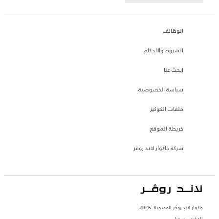
الوظائف
الشروط والأحكام
ابحث عنا
سياسة الخصوصية
ملفات الكوكيز
خريطة الموقع
شركة جاكوار لاند روڤر
جاكوار لاند روڨر المحدودة: 2026
المغرب, سميا