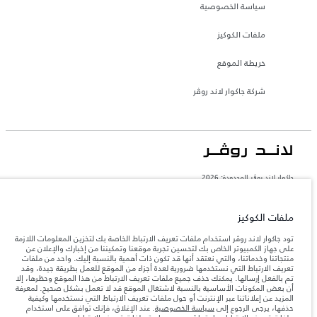
سياسة الخصوصية
ملفات الكوكيز
خريطة الموقع
شركة جاكوار لاند روڤر
جاكوار لاند روڨر المحدودة: 2026
المغرب, سميا
تعكس الأوزان المذكورة مواصفات السيارة القياسية. سوف تؤثر الإكسسوارات وغيرها من
ملفات الكوكيز
العناصر المثبتة بعد نقطة التصنيع في الحمولة. تأكد من عدم تجاوز الوزن الإجمالي للسيارة
والحد الأقصى لأحمال المحور عند تحميل السيارة بالإكسسوارات والركاب والسوائل والوقود
تود جاكوار لاند روڤر استخدام ملفات تعريف الارتباط الخاصة بك لتخزين المعلومات اللازمة
والحمولة.
على جهاز الكمبيوتر الخاص بك لتحسين تجربة موقعنا وتمكيننا من إخبارك والإعلان عن
منتجاتنا وخدماتنا، والتي نعتقد أنها قد تكون ذات أهمية بالنسبة إليك. واحد من ملفات
تعريف الارتباط التي نستخدمها ضرورية لعدة أجزاء من الموقع للعمل بطريقة جيدة، وقد
المعلومات والمواصفات والأسعار والألوان المذكورة على هذا الموقع قد تختلف من بلد إلى
تم بالفعل إرسالها. يمكنك حذف جميع ملفات تعريف الارتباط من هذا الموقع وحظرها، إلا
آخر، كما أنّها قد تتغير بدون إشعار مسبق. الرجاء التواصل مع وكيلنا المحلي للتأكد من توفّرها
أن بعض المكونات الأساسية بالنسبة لاشتغال الموقع قد لا تعمل بشكل صحيح. لمعرفة
والتحقق من الأسعار.
المزيد عن إعلاناتنا عبر الإنترنت أو حول ملفات تعريف الارتباط التي نستخدمها وكيفية
إن النقص العالمي في أشباه الموصلات يؤثر حاليًا
حذفها، يرجى الرجوع إلى
سياسة الخصوصية
. عند الإغلاق، فإنك توافق على استخدام
ملاحظة مهمة حول الصور والمواصفات.
في مواصفات تصميم السيارات وتوفر الخيارات وتوقيتات التصاميم. هذا ظرف ديناميكي