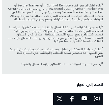
5
يلزم اشتراك في نظام InControl Remote أو Secure Tracker أو
Secure Tracker Pro وحساب InControl. يتعين تنشيط خدمات Secure
Tracker وSecure Tracker Pro ويجب أن تكون السيارة في منطقة بها
تغطية للشبكة. لمواصلة استخدام الميزة ذات الصلة بعد فترة الاشتراك
الأولية، سيتعين عليك تجديد اشتراكك ودفع رسوم التجديد المطبَّقة.
6
يلزم وجود اشتراك في باقة الاتصال بالإنترنت لمدة 12 شهرًا. لمواصلة
استخدام الميزة ذات الصلة بعد فترة الاشتراك الأولية، سيتعين عليك
تجديد اشتراكك ودفع رسوم التجديد المطبَّقة. متوفر في الأسواق
المتصلة فقط، يُرجى التحقُّق من ذلك من الوكيل. باقة الاتصال بالإنترنت
لباقات مواصفات الطراز S وما يفوقها.
7
تطبق سياسة الاستخدام العادل. بعد استهلاك 20 جيجابايت من البيانات
في الشهر، قد تنخفض سرعة البيانات والوظائف في السيارة لآخر
الشهر.
8
يخضع التحديث لموافقة المالك/السائق. يلزم الاتصال بالشبكة.
انضم إلى الحوار