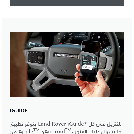
IGUIDE
يتوفر تطبيق Land Rover iGuide* للتنزيل على كل
TM
TM
‎، ما يسهل عليك العثور
‎ وAndroid
من Apple