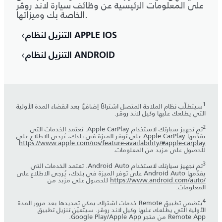
على المعلومات الرئيسية عن وظائف سيارة لاند روڤر
الخاصة بك وميزاتها.
التنزيل لنظام APPLE IOS
التنزيل لنظام ANDROID
1
‎سيتطلّب نظام الملاحة المتصل اشتراكًا إضافيًا بعد انقضاء المدة الأولية
التي يطلعك عليها وكيل لاند روڤر.
2
تم تجهيز سيارتك لاستخدام Apple CarPlay. تعتمد الخدمات التي
يقدّمها Apple CarPlay على توفر الميزة في بلدك، يُرجى الاطلاع على
https://www.apple.com/ios/feature-availability/#apple-carplay
للحصول على مزيد من المعلومات.
3
تم تجهيز سيارتك لاستخدام Android Auto. تعتمد الخدمات التي
يقدّمها Android Auto على توفر الميزة في بلدك، يُرجى الاطلاع على
https://www.android.com/auto/‎
للحصول على مزيد من
المعلومات.
4
يتضمن تطبيق Remote خدمات اشتراك يمكن تمديدها بعد مرور المدة
الأولية التي يطلعك عليها وكيل لاند روڤر. سيتعيّن تنزيل تطبيق
Remote App من متجر Apple App‏/Google Play.