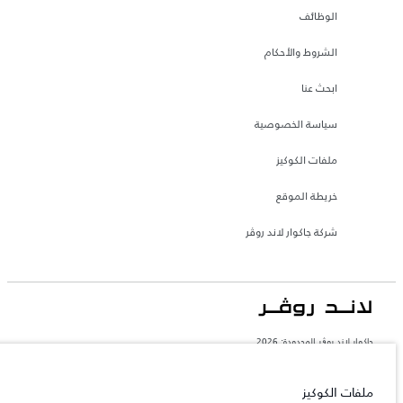
الوظائف
الشروط والأحكام
ابحث عنا
سياسة الخصوصية
ملفات الكوكيز
خريطة الموقع
شركة جاكوار لاند روڤر
جاكوار لاند روڨر المحدودة: 2026
المغرب, سميا
تعكس الأوزان المذكورة مواصفات السيارة القياسية. سوف تؤثر الإكسسوارات وغيرها من
ملفات الكوكيز
العناصر المثبتة بعد نقطة التصنيع في الحمولة. تأكد من عدم تجاوز الوزن الإجمالي للسيارة