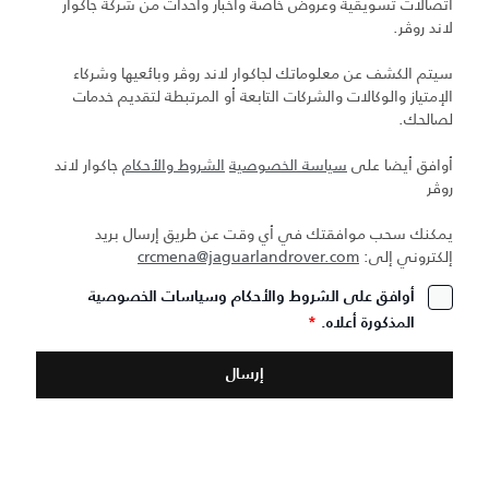
اتصالات تسويقية وعروض خاصة وأخبار وأحداث من شركة جاكوار
لاند روڤر.
سيتم الكشف عن معلوماتك لجاكوار لاند روڤر وبائعيها وشركاء
الإمتياز والوكالات والشركات التابعة أو المرتبطة لتقديم خدمات
لصالحك.
أوافق أيضا على
سياسة الخصوصية
الشروط والأحكام
جاكوار لاند
روڤر
يمكنك سحب موافقتك في أي وقت عن طريق إرسال بريد
إلكتروني إلى:
crcmena@jaguarlandrover.com
أوافق على الشروط والأحكام وسياسات الخصوصية
المذكورة أعلاه.
*