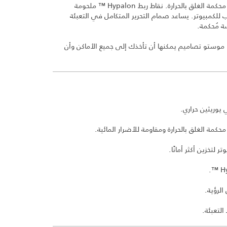
تتميز بمادة PVC 500D المتينة وطبقات محكمة الغلق بالحرارة. نقاط ربط Hypalon ™ ملحومة
رئيسي بسعة 25 لتر مع جيب للكمبيوتر. يساعد صمام التحرير المتكامل في التعبئة
 مُحكمة.
ر و موستو تصاميم يمكنها أن تأخذك إلى جميع الأماكن وأن
لرؤية.
لتعبئة.