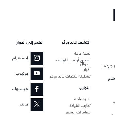
اكتشف لاند روڨر
انضم إلى الحوار
لمحة عامة
إنستغرام
تطبيق أرضي للهاتف
الجوال
أخبار
يوتيوب
تشكيلة منتجات لاند روڤر
لاح
التجارب
فيسبوك
نظرة عامة
ة
تجارب القيادة
تويتر
مغامرات السفر