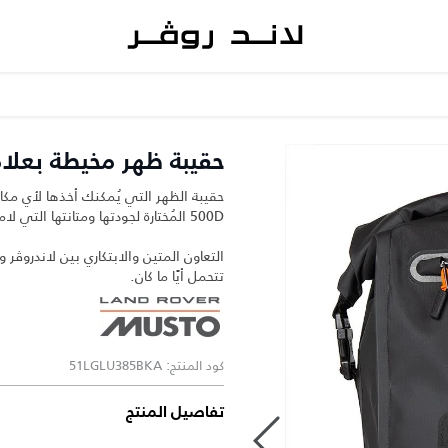
حقيبة ظهر مخيطة بعلام
500D المُختارة لجودتها ومتانتها التي لامثيل لها.
التعاون المتين والابتكاري بين لاندروڤ
تتحمل أيًا ما كان.
كود المنتج: 51LGLU385BKA
تفاصيل المنتج