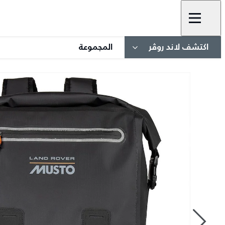
اكتشف لاند روڤر
المجموعة