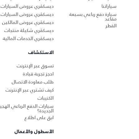
سياراتنا
ديسكڤري عروض السيارات ا
سيارة دفع رباعي بسبعة
ديسكڤري عروض السيارات 
مقاعد
ديسكڤري عروض المالكين
القطر
ديسكڤري شكيلة منتجات
ديسكڤري الخدمات المالية
الاستكشاف
تسوق عبر الإنترنت
احجز تجربة قيادة
طلب معاودة الاتصال
كيف تشتري عبر الإنترنت
الكتيبات
سيارات الدفع الرباعي الهجين
الجديدة؟
ابق على اطلاع
الأسطول والأعمال