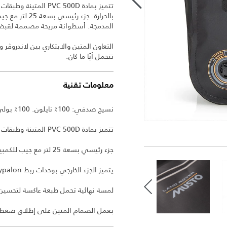
بالحرارة. جزء 
المدمجة. أسطوانة مريحة مصممة لقبضة
التعاون المتين والابتكاري بين لاندروڤ
تتحمل أيًا ما كان.
معلومات تقنية
نسيج صدفي: 100٪ نايلون. 100٪ بولي يوريثين حراري.
تتميز بمادة PVC 500D المتينة وطبقات محكمة الغلق بالحرارة ومقاومة للأضرار المائية.
جزء رئيسي بسعة 25 لتر مع جيب للكمبيوتر لتخزين أكثر أمانًا.
يتميز الجزء الخارجي بوحدات ربط Hypalon ™.
لمسة نهائية تحمل طبعة عاكسة لتحسين ا
بعمل الصمام المتين على إطلاق ضغط ا