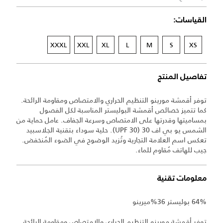
القياسات:
XXXL
XXL
XL
L
M
S
XS
تفاصيل المنتج
توفر أقمشة مورينو التنظيم الحراري والامتصاص ومقاومة الرائحة.
كما تتميز خصائص أقمشة البوليستر المناسبة لكل الفصول
بمساميتها وقدرتها على الامتصاص وسرعة الجفاف. عامل حماية من
الشمس يو بي اف 30 (UPF 30). حلية سوداء بتقنية الجلاسبيد
تعكس اسم العلامة التجارية وتُزيد الوضوح في الضوء المُنخفض.
جيب للهاتف مُقاوم للماء.
معلومات تقنية
64% بوليستر 36%ميرينو
توفر أقمشة مورينو التنظيم الحراري والامتصاص ومقاومة الرائحة.