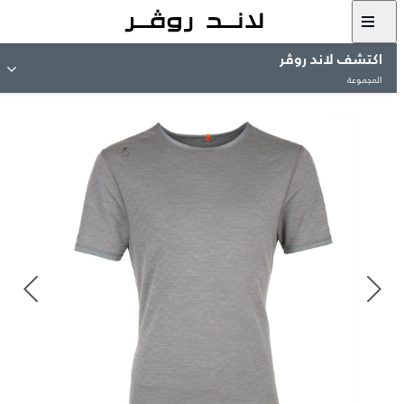
اكتشف لاند روڤر
المجموعة