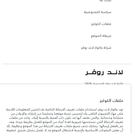
سياسة الخصوصية
ملفات الكوكيز
خريطة الموقع
شركة جاكوار لاند روڤر
جاكوار لاند روڨر المحدودة: 2026
المغرب, سميا
تعكس الأوزان المذكورة مواصفات السيارة القياسية. سوف تؤثر الإكسسوارات وغيرها من
ملفات الكوكيز
العناصر المثبتة بعد نقطة التصنيع في الحمولة. تأكد من عدم تجاوز الوزن الإجمالي للسيارة
والحد الأقصى لأحمال المحور عند تحميل السيارة بالإكسسوارات والركاب والسوائل والوقود
تود جاكوار لاند روڤر استخدام ملفات تعريف الارتباط الخاصة بك لتخزين المعلومات اللازمة
والحمولة.
على جهاز الكمبيوتر الخاص بك لتحسين تجربة موقعنا وتمكيننا من إخبارك والإعلان عن
منتجاتنا وخدماتنا، والتي نعتقد أنها قد تكون ذات أهمية بالنسبة إليك. واحد من ملفات
تعريف الارتباط التي نستخدمها ضرورية لعدة أجزاء من الموقع للعمل بطريقة جيدة، وقد
المعلومات والمواصفات والأسعار والألوان المذكورة على هذا الموقع قد تختلف من بلد إلى
تم بالفعل إرسالها. يمكنك حذف جميع ملفات تعريف الارتباط من هذا الموقع وحظرها، إلا
آخر، كما أنّها قد تتغير بدون إشعار مسبق. الرجاء التواصل مع وكيلنا المحلي للتأكد من توفّرها
أن بعض المكونات الأساسية بالنسبة لاشتغال الموقع قد لا تعمل بشكل صحيح. لمعرفة
والتحقق من الأسعار.