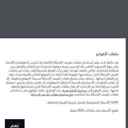
شركة جاكوار لاند روڤر
جاكوار لاند روڨر المحدودة: 2026
المغرب, سميا
تعكس الأوزان المذكورة مواصفات السيارة القياسية. سوف تؤثر الإكسسوارات وغيرها من
ملفات الكوكيز
العناصر المثبتة بعد نقطة التصنيع في الحمولة. تأكد من عدم تجاوز الوزن الإجمالي للسيارة
والحد الأقصى لأحمال المحور عند تحميل السيارة بالإكسسوارات والركاب والسوائل والوقود
تود جاكوار لاند روڤر استخدام ملفات تعريف الارتباط الخاصة بك لتخزين المعلومات اللازمة
والحمولة.
على جهاز الكمبيوتر الخاص بك لتحسين تجربة موقعنا وتمكيننا من إخبارك والإعلان عن
منتجاتنا وخدماتنا، والتي نعتقد أنها قد تكون ذات أهمية بالنسبة إليك. واحد من ملفات
تعريف الارتباط التي نستخدمها ضرورية لعدة أجزاء من الموقع للعمل بطريقة جيدة، وقد
المعلومات والمواصفات والأسعار والألوان المذكورة على هذا الموقع قد تختلف من بلد إلى
تم بالفعل إرسالها. يمكنك حذف جميع ملفات تعريف الارتباط من هذا الموقع وحظرها، إلا
آخر، كما أنّها قد تتغير بدون إشعار مسبق. الرجاء التواصل مع وكيلنا المحلي للتأكد من توفّرها
أن بعض المكونات الأساسية بالنسبة لاشتغال الموقع قد لا تعمل بشكل صحيح. لمعرفة
والتحقق من الأسعار.
المزيد عن إعلاناتنا عبر الإنترنت أو حول ملفات تعريف الارتباط التي نستخدمها وكيفية
حذفها، يرجى الرجوع إلى
سياسة الخصوصية
. عند الإغلاق، فإنك توافق على استخدام
إن النقص العالمي في أشباه الموصلات يؤثر حاليًا
ملاحظة مهمة حول الصور والمواصفات.
ملفات تعريف الارتباط بما يتماشى
مع سياسة ملفات تعريف الارتباط
.
في مواصفات تصميم السيارات وتوفر الخيارات وتوقيتات التصاميم. هذا ظرف ديناميكي
للغاية، ونتيجة لذلك، قد لا تمثّل الصور المستخدَمة ضمن موقع الويب حاليًا المواصفات الحالية
بالكامل بالنسبة إلى الميزات والخيارات والحلية ومجموعات الألوان. يرجى استشارة وكيلك الذي
(VAT) الأسعار المعروضة تشمل ضريبة القيمة المضافة.
سيتمكّن من تأكيد أي تقييدات حالية معك للسماح لك باتخاذ قرار مدروس
تطبق الأسعار على طرازات 2026 فقط.
الأرقام المقدمة هي نتيجة لاختبارات المصنع الرسمية وفقاً لتشريعات الاتحاد الأوروبي. قد
يتباين استهلك الوقود الفعلي للمركبة عن ذلك المتحقق في تلك الاختبارات كما أن هذه
الأرقام بغرض المقارنة فحسب.
نعم
الأسعار المعروضة تشمل ضريبة القيمة المضافة (VAT).