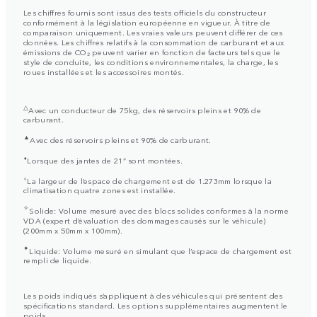
Les chiffres fournis sont issus des tests officiels du constructeur
conformément à la législation européenne en vigueur. À titre de
comparaison uniquement. Les vraies valeurs peuvent différer de ces
données. Les chiffres relatifs à la consommation de carburant et aux
émissions de CO₂ peuvent varier en fonction de facteurs tels que le
style de conduite, les conditions environnementales, la charge, les
roues installées et les accessoires montés.
△
Avec un conducteur de 75kg, des réservoirs pleins et 90% de
carburant.
▲
Avec des réservoirs pleins et 90% de carburant.
⬧
Lorsque des jantes de 21” sont montées.
⬨
La largeur de l’espace de chargement est de 1.273mm lorsque la
climatisation quatre zones est installée.
✧
Solide: Volume mesuré avec des blocs solides conformes à la norme
VDA (expert d’évaluation des dommages causés sur le véhicule)
(200mm x 50mm x 100mm).
✦
Liquide: Volume mesuré en simulant que l’espace de chargement est
rempli de liquide.
Les poids indiqués s’appliquent à des véhicules qui présentent des
spécifications standard. Les options supplémentaires augmentent le
poids.