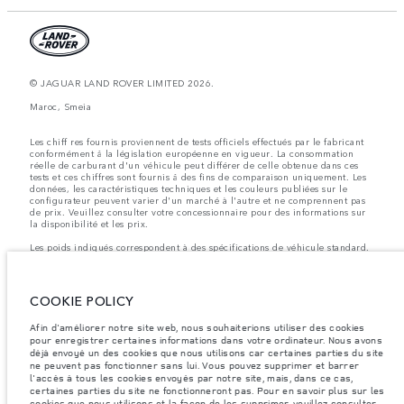
© JAGUAR LAND ROVER LIMITED 2026.
Maroc, Smeia
Les chiff res fournis proviennent de tests officiels effectués par le fabricant
conformément å la législation européenne en vigueur. La consommation
réelle de carburant d'un véhicule peut différer de celle obtenue dans ces
tests et ces chiffres sont fournis å des fins de comparaison uniquement. Les
données, les caractéristiques techniques et les couleurs publiées sur le
configurateur peuvent varier d'un marché à l'autre et ne comprennent pas
de prix. Veuillez consulter votre concessionnaire pour des informations sur
la disponibilité et les prix.
Les poids indiqués correspondent à des spécifications de véhicule standard.
Les accessoires et autres éléments montés après le point de fabrication
affecteront la charge utile. Assurez-vous que le poids total en charge du
véhicule, les charges maximales par essieu et la charge utile ne sont pas
dépassés lorsque vous chargez des accessoires, des occupants, des liquides
COOKIE POLICY
et des carburants.
Afin d'améliorer notre site web, nous souhaiterions utiliser des cookies
Remarque importante sur les images et les spécifications.
La pénurie
pour enregistrer certaines informations dans votre ordinateur. Nous avons
mondiale de semi-conducteurs affecte actuellement les spécifications de
déjà envoyé un des cookies que nous utilisons car certaines parties du site
construction des véhicules, la disponibilité des options et les délais de
construction. Cette situation s’avère très fluctuante, et par conséquent, les
ne peuvent pas fonctionner sans lui. Vous pouvez supprimer et barrer
images utilisées actuellement sur le site Web peuvent ne pas refléter
l'accès à tous les cookies envoyés par notre site, mais, dans ce cas,
entièrement les spécifications actuelles en ce qui concerne les
certaines parties du site ne fonctionneront pas. Pour en savoir plus sur les
caractéristiques, les options, les finitions et les combinaisons de couleurs.
cookies
que nous utilisons et la façon de les supprimer, veuillez consulter