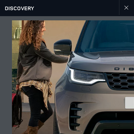
DISCOVERY
EXPLOREZ LE DISCOVERY
GALLERY
SUIVEZ LA CONVERSATION
Marché
MAROC
Langue
FRANÇAIS
Détaillant