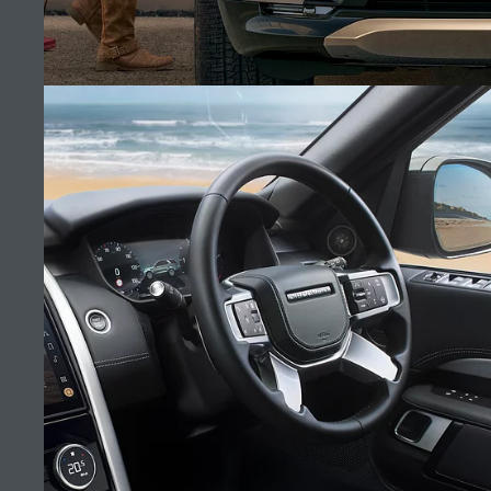
SHOWROOM CASABLANCA
TROUVER UN DÉTAILLANT
EMPLOIS
CONDITIONS GÉNÉRALES
CONTACTEZ-NOUS
POLITIQUE DE CONFIDENTIALITÉ
DISCOVERY
COOKIES
SITEMAP
(10)
JAGUAR LAND ROVER CORPORATE