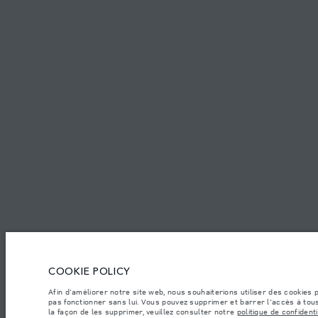
Marché
Langue
MAROC
FRANÇAI
EMPLOIS
CONDITIONS GÉNÉRALES
CONTACTEZ-NOUS
POLITIQUE 
© JAGUAR LAND ROVER LIMITED 2026.
Maroc, Smeia
COOKIE POLICY
Les chiff res fournis proviennent de tests officiels effectués par le fabricant con
å des fins de comparaison uniquement. Les données, les caractéristiques technique
Afin d'améliorer notre site web, nous souhaiterions utiliser des cookies
informations sur la disponibilité et les prix.
pas fonctionner sans lui. Vous pouvez supprimer et barrer l'accès à tous
la façon de les supprimer, veuillez consulter notre
politique de confidenti
Les poids indiqués correspondent à des spécifications de véhicule standard. Les ac