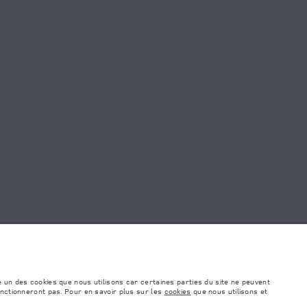
TROUVER UN DÉTAILLANT
éhicule peut différer de celle obtenue dans ces tests et ces chiffres sont fournis
e comprennent pas de prix. Veuillez consulter votre concessionnaire pour des
é un des cookies que nous utilisons car certaines parties du site ne peuvent
onctionneront pas. Pour en savoir plus sur les
cookies
que nous utilisons et
ile. Assurez-vous que le poids total en charge du véhicule, les charges maximales