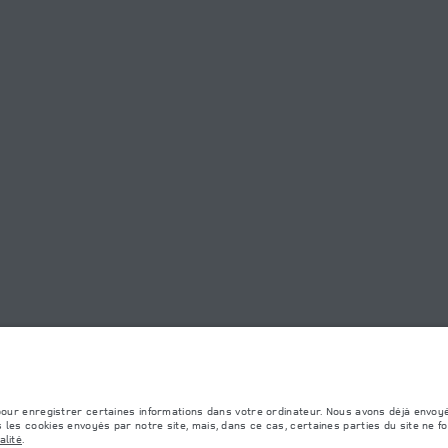
Détaillant
S
SHOWROOM CASABLANCA
DE CONFIDENTIALITÉ
COOKIES
SITEMAP
JAGUAR LAND ROVER CORPORATE
formément å la législation européenne en vigueur. La consommation réelle de carburant d'un v
s et les couleurs publiées sur le configurateur peuvent varier d'un marché à l'autre et n
 pour enregistrer certaines informations dans votre ordinateur. Nous avons déjà envoy
 les cookies envoyés par notre site, mais, dans ce cas, certaines parties du site ne f
alité
.
cessoires et autres éléments montés après le point de fabrication affecteront la charge ut