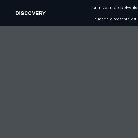
Un niveau de polyvale
DISCOVERY
Le modèle présenté est l
VÉHICULES
OFFRES ET FINANCEM
RANGE ROVER
RANGE ROVER VÉHICULE
RANGE ROVER SPORT
RANGE ROVER VÉHICULE
RANGE ROVER VELAR
RANGE ROVER PROPRIÉTA
RANGE ROVER EVOQUE
RANGE ROVER COLLECTI
DISCOVERY
RANGE ROVER FINANCE
DISCOVERY SPORT
DEFENDER VÉHICULES N