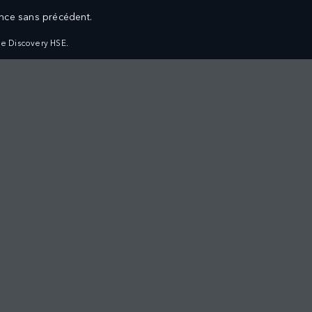
nce sans précédent.
e Discovery HSE.
ENT
PROPRIÉTAIRES
S NEUFS
VUE D'ENSEMBLE
S D'OCCASION
SERVICE CLIENTÈLE
IRES
L’APPLI LAND ROVER CARE MENA
ON
ENTRETIEN, MAINTENANCE ET
MENT
GARANTIE
EUFS